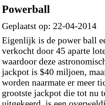
Powerball
Geplaatst op: 22-04-2014
Eigenlijk is de power ball e
verkocht door 45 aparte lot
waardoor deze astronomisc
jackpot is $40 miljoen, maa
worden naarmate er meer ti
grootste jackpot die tot nu 
uitgekeerd, is een overwel