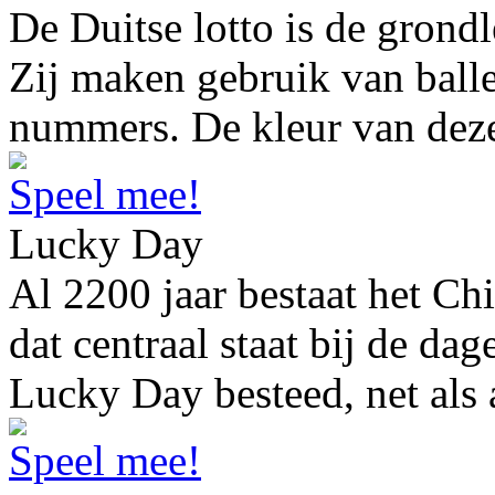
De Duitse lotto is de grond
Zij maken gebruik van ball
nummers. De kleur van deze
Speel mee!
Lucky Day
Al 2200 jaar bestaat het Chi
dat centraal staat bij de da
Lucky Day besteed, net als 
Speel mee!