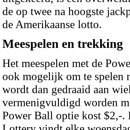
de op twee na hoogste jackp
de Amerikaanse lotto.
Meespelen en trekking
Het meespelen met de Power B
ook mogelijk om te spelen 
wordt dan gedraaid aan wiel
vermenigvuldigd worden met
Power Ball optie kost $2,-.
Lottery vindt elke woensda