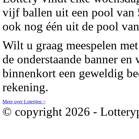
vijf ballen uit een pool van
ook nog één uit de pool van
Wilt u graag meespelen met 
de onderstaande banner en 
binnenkort een geweldig be
rekening.
Meer over Loterijen >
© copyright 2026 - Lotteryp