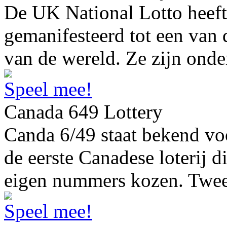
De UK National Lotto heeft 
gemanifesteerd tot een van 
van de wereld. Ze zijn onde
Speel mee!
Canada 649 Lottery
Canda 6/49 staat bekend voo
de eerste Canadese loterij d
eigen nummers kozen. Twe
Speel mee!